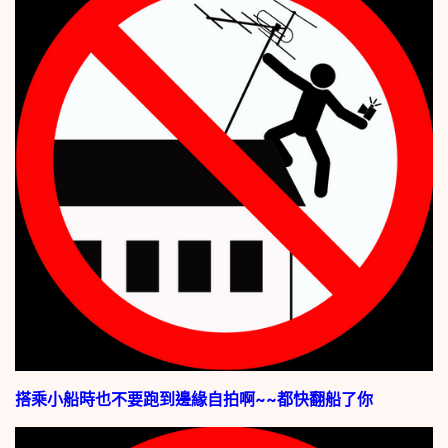
搭乘小船時也不要跑到邊緣自拍啊~~都快翻船了你