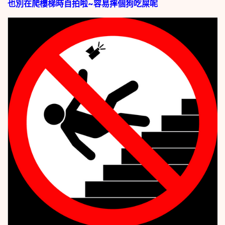
也別在爬樓梯時自拍啦~容易摔個狗吃屎呢