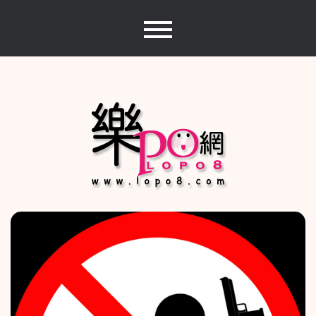
Skip
to
content
樂PO網
分享你的樂事，樂PO吧~