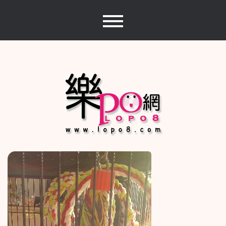
Skip
to
content
樂PO網
分享你的樂事，樂PO吧~