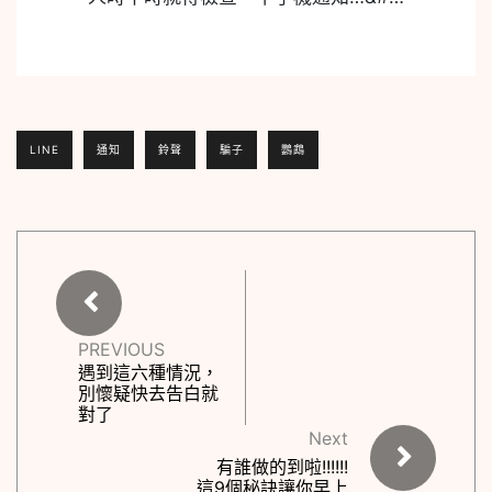
LINE
通知
鈴聲
騙子
鸚鵡
PREVIOUS
遇到這六種情況，
別懷疑快去告白就
對了
Next
有誰做的到啦!!!!!!
這9個秘訣讓你早上