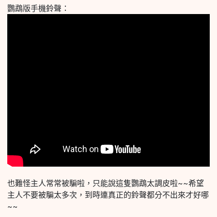
鸚鵡版手機鈴聲：
也難怪主人常常被騙啦，只能說這隻鸚鵡太調皮啦~~希望
主人不要被騙太多次，到時連真正的鈴聲都分不出來才好哪
~~