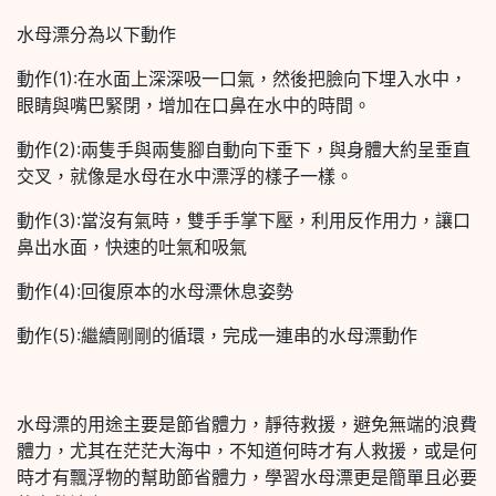
水母漂分為以下動作
動作(1):在水面上深深吸一口氣，然後把臉向下埋入水中，
眼睛與嘴巴緊閉，增加在口鼻在水中的時間。
動作(2):兩隻手與兩隻腳自動向下垂下，與身體大約呈垂直
交叉，就像是水母在水中漂浮的樣子一樣。
動作(3):當沒有氣時，雙手手掌下壓，利用反作用力，讓口
鼻出水面，快速的吐氣和吸氣
動作(4):回復原本的水母漂休息姿勢
動作(5):繼續剛剛的循環，完成一連串的水母漂動作
水母漂的用途主要是節省體力，靜待救援，避免無端的浪費
體力，尤其在茫茫大海中，不知道何時才有人救援，或是何
時才有飄浮物的幫助節省體力，學習水母漂更是簡單且必要