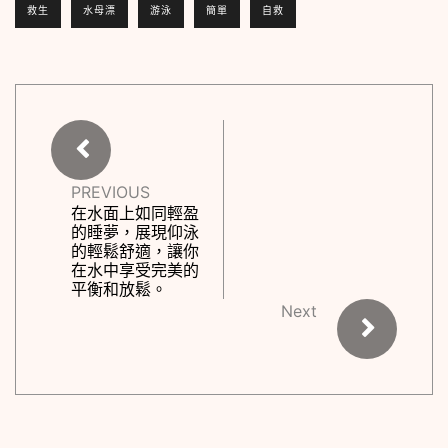
救生
水母漂
游泳
簡單
自救
PREVIOUS
在水面上如同輕盈
的睡夢，展現仰泳
的輕鬆舒適，讓你
在水中享受完美的
平衡和放鬆。
Next