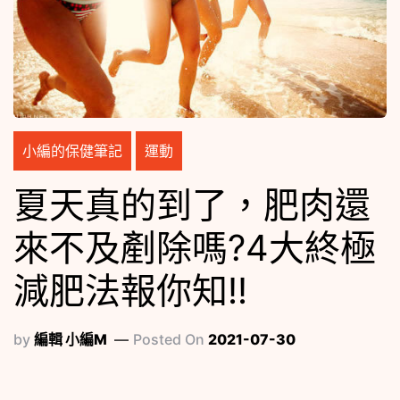
小編的保健筆記
運動
夏天真的到了，肥肉還
來不及剷除嗎?4大終極
減肥法報你知!!
by
編輯 小編M
Posted On
2021-07-30