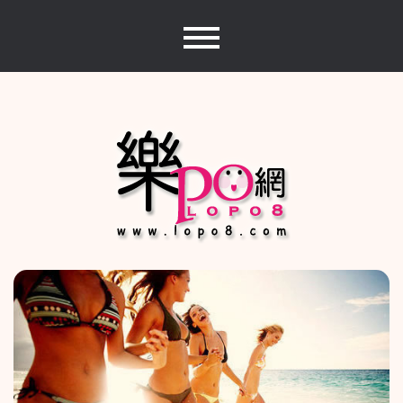
Skip
to
content
樂PO網
分享你的樂事，樂PO吧~