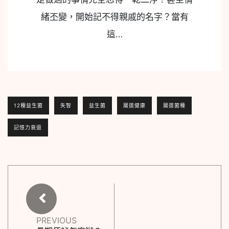
緒丕變，開始記不得親戚的名字？當有
這…
12種益生菌
失智
益生菌
腸道健康
腸道菌種
記憶力衰退
PREVIOUS