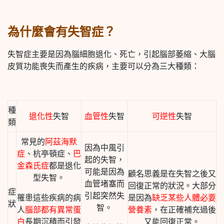
為什麼會有失智症？
失智症主要是因為腦細胞退化、死亡，引起腦部萎縮、大腦
皮質功能喪失
而產生的疾病，主要可以分為三大種類：
種
退化性
失智
血管性
失智
可逆性
失智
類
常見的
阿茲海默
因為中風引
症
、杭亭頓症、
巴
起的失智，
金森氏症
都是退化
可能是因為
顧名思義是在失智之後又
型失智。
血管堵塞而
回復正常的狀況。大部分
症
引起突然失
罹患這些疾病的病
是因為
缺乏某些人體必要
狀
智。
人
腦部都有異常蛋
營養素
，在正確補充過後
白
長期沉積而引發
又能回復正常。