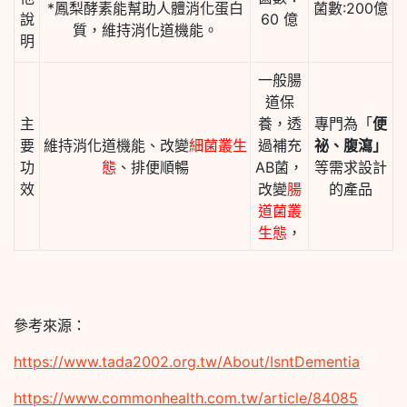
*鳳梨酵素能幫助人體消化蛋白
菌數:200億
說
60 億
質，維持消化道機能。
明
一般腸
道保
主
養，透
專門為「
便
要
維持消化道機能、改變
細菌叢生
過補充
祕、腹瀉」
功
態
、排便順暢
AB菌，
等需求設計
效
改變
腸
的產品
道菌叢
生態
，
參考來源：
https://www.tada2002.org.tw/About/IsntDementia
https://www.commonhealth.com.tw/article/84085