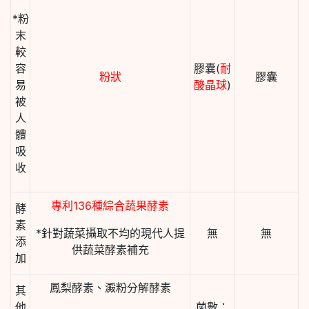
*粉
末
較
容
膠囊(
耐
粉狀
膠囊
易
酸晶球
)
被
人
體
吸
收
專利136種綜合蔬果酵素
酵
素
*針對蔬菜攝取不均的現代人提
無
無
添
供蔬菜酵素補充
加
鳳梨酵素、澱粉分解酵素
其
他
菌數：