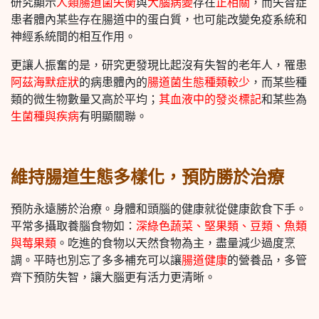
研究顯示
人類腸道菌失衡
與
大腦病變
存在
正相關
，而失智症
患者體內某些存在腸道中的蛋白質，也可能改變免疫系統和
神經系統間的相互作用。
更讓人振奮的是，研究更發現比起沒有失智的老年人，罹患
阿茲海默症狀
的病患體內的
腸道菌生態種類較少
，而某些種
類的微生物數量又高於平均；
其血液中的發炎標記
和某些為
生菌種與疾病
有明顯關聯。
維持腸道生態多樣化，預防勝於治療
預防永遠勝於治療。身體和頭腦的健康就從健康飲食下手。
平常多攝取養腦食物如：
深綠色蔬菜、堅果類、豆類、魚類
與莓果類
。吃進的食物以天然食物為主，盡量減少過度烹
調。平時也別忘了多多補充可以讓
腸道健康
的營養品，多管
齊下預防失智，讓大腦更有活力更清晰。