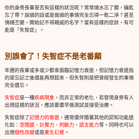
你的身旁長輩是否有這樣的狀況呢？常常燒水忘了關，鑰匙
忘了帶？說過的話或是做過的事情完全忘得一乾二淨？甚至
情緒丕變，開始記不得親戚的名字？當有這樣的症狀，有可
能是「失智症」。
別誤會了！失智症不是老番顛
年邁的長輩或多或少都會面臨記憶力衰退，但記憶力衰退指
的是忘記之後還能再想起來，但失智則是把曾經發生的事情
完全遺忘。
失智症
是一種
疾病現象
，而非正常的老化，若發現身旁有人
出現這樣的狀況，應該要盡早做測試並接受治療。
失智症除了
記憶力的衰退
，通常還伴隨著其他的認知功能退
化如：
空間感、計算力、判斷力、語言能力
等。同時也可以
出現
個性改變
或是
產生幻覺
。