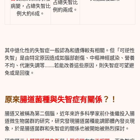
占總失智比
病變，占總失智比
例約兩成。
例大約6成。
其中退化性的失智症一般認為和遺傳較有相關。但「可逆性
失智」是由特定原因造成如腦部創傷、中樞神經感染、營養
不均、代謝失調等…….若能改善這些原因，則失智症可望避
免或是回復。
原來
腸道菌種與失智症有關係
？！
腸道又被稱為第二個腦，近年來許多科學家前仆後繼投入腸
道微生物菌群的研究，研究發現
腸道菌種能調節體內發炎現
象
，於是腸道菌群和失智症的關係也被開始被熱烈探討。