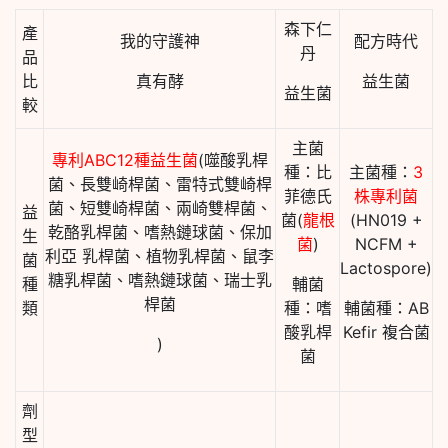
森下仁
產
我的守護神
配方時代
丹
品
比
真有酵
益生菌
益生菌
較
主菌
專利ABC12種益生菌
(噬酸乳桿
種：比
主菌種：
3
菌、長雙崎桿菌、雷特式雙崎桿
菲德氏
株專利菌
菌、短雙崎桿菌、兩崎雙桿菌、
益
菌(
龍根
(HN019 +
乾酪乳桿菌、嗜熱鏈球菌、保加
生
菌
)
NCFM +
利亞 乳桿菌、植物乳桿菌、鼠李
菌
Lactospore)
糖乳桿菌、嗜熱鏈球菌、瑞士乳
種
輔菌
桿菌
類
種：嗜
輔菌種：AB
酸乳桿
Kefir 複合菌
)
菌
劑
型